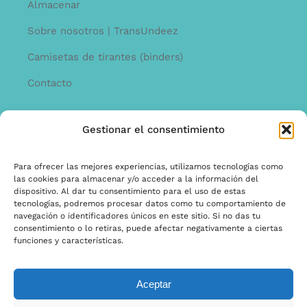
Almacenar
Sobre nosotros | TransUndeez
Camisetas de tirantes (binders)
Contacto
Gestionar el consentimiento
INFORMACíON
Offerta
Para ofrecer las mejores experiencias, utilizamos tecnologías como
las cookies para almacenar y/o acceder a la información del
garantía y quejas
dispositivo. Al dar tu consentimiento para el uso de estas
tecnologías, podremos procesar datos como tu comportamiento de
Términos y condiciones
navegación o identificadores únicos en este sitio. Si no das tu
consentimiento o lo retiras, puede afectar negativamente a ciertas
Política de privacidad
funciones y características.
Aceptar
© Copyright 2025 | Ontwerp & Ontwikkeling door