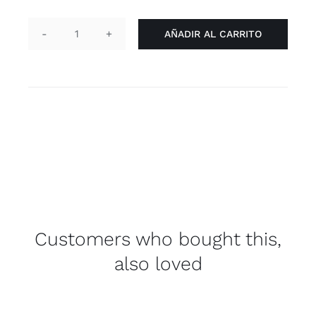
AÑADIR AL CARRITO
Pin
corazón
-
bisexual
cantidad
Customers who bought this,
also loved