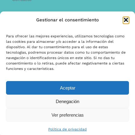
Gestionar el consentimiento
INFORMACíON
Offerta
Para ofrecer las mejores experiencias, utilizamos tecnologías como
las cookies para almacenar y/o acceder a la información del
garantía y quejas
dispositivo. Al dar tu consentimiento para el uso de estas
tecnologías, podremos procesar datos como tu comportamiento de
Términos y condiciones
navegación o identificadores únicos en este sitio. Si no das tu
consentimiento o lo retiras, puede afectar negativamente a ciertas
Política de privacidad
funciones y características.
Aceptar
© Copyright 2020 | Ontwerp & Ontwikkeling door
Denegación
Internetbureau Scriptex
Ver preferencias
Política de privacidad