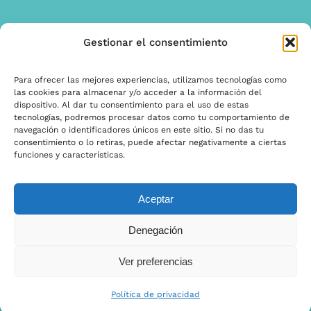
Gestionar el consentimiento
INFORMACíON
Offerta
Para ofrecer las mejores experiencias, utilizamos tecnologías como
las cookies para almacenar y/o acceder a la información del
garantía y quejas
dispositivo. Al dar tu consentimiento para el uso de estas
tecnologías, podremos procesar datos como tu comportamiento de
Términos y condiciones
navegación o identificadores únicos en este sitio. Si no das tu
consentimiento o lo retiras, puede afectar negativamente a ciertas
Política de privacidad
funciones y características.
Aceptar
© Copyright 2025 | Ontwerp & Ontwikkeling door
Denegación
Internetbureau Scriptex
Ver preferencias
Política de privacidad