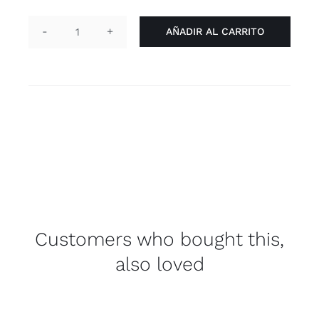
AÑADIR AL CARRITO
Pin
corazón
-
asexual
cantidad
Customers who bought this,
also loved