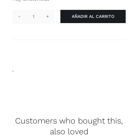
AÑADIR AL CARRITO
Pin
-
Hello
i'm
lesbian
cantidad
,
Customers who bought this,
also loved