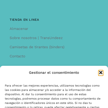
TIENDA EN LINEA
Almacenar
Sobre nosotros | TransUndeez
Camisetas de tirantes (binders)
Contacto
Gestionar el consentimiento
INFORMACíON
Offerta
Para ofrecer las mejores experiencias, utilizamos tecnologías como
las cookies para almacenar y/o acceder a la información del
garantía y quejas
dispositivo. Al dar tu consentimiento para el uso de estas
tecnologías, podremos procesar datos como tu comportamiento de
Términos y condiciones
navegación o identificadores únicos en este sitio. Si no das tu
consentimiento o lo retiras, puede afectar negativamente a ciertas