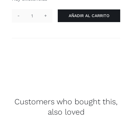
AÑADIR AL CARRITO
Pin
corazón
-
genderqueer
cantidad
Customers who bought this,
also loved