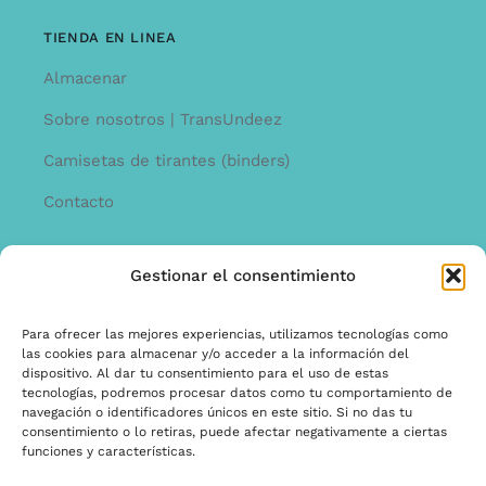
TIENDA EN LINEA
Almacenar
Sobre nosotros | TransUndeez
Camisetas de tirantes (binders)
Contacto
Gestionar el consentimiento
INFORMACíON
Offerta
Para ofrecer las mejores experiencias, utilizamos tecnologías como
las cookies para almacenar y/o acceder a la información del
garantía y quejas
dispositivo. Al dar tu consentimiento para el uso de estas
tecnologías, podremos procesar datos como tu comportamiento de
Términos y condiciones
navegación o identificadores únicos en este sitio. Si no das tu
consentimiento o lo retiras, puede afectar negativamente a ciertas
Política de privacidad
funciones y características.