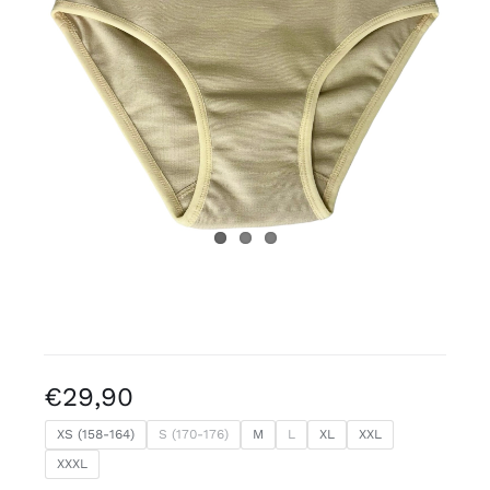
Blogs
€
29,90
XS (158-164)
S (170-176)
M
L
XL
XXL
XXXL