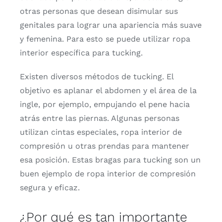
otras
personas
que
desean
disimular
sus
genitales
para
lograr
una
apariencia
más
suave
y
femenina.
Para
esto
se
puede
utilizar
ropa
interior
específica
para
tucking.
Existen
diversos
métodos
de
tucking.
El
objetivo
es
aplanar
el
abdomen
y
el
área
de
la
ingle,
por
ejemplo,
empujando
el
pene
hacia
atrás
entre
las
piernas.
Algunas
personas
utilizan
cintas
especiales,
ropa
interior
de
compresión
u
otras
prendas
para
mantener
esa
posición.
Estas
bragas
para
tucking
son
un
buen
ejemplo
de
ropa
interior
de
compresión
segura
y
eficaz.
¿
Por
qué
es
tan
importante