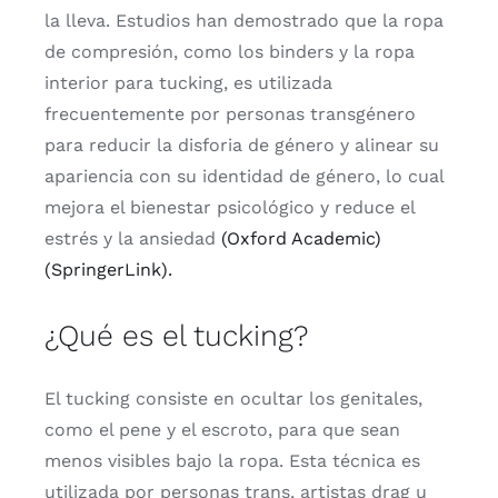
la
lleva.
Estudios
han
demostrado
que
la
ropa
de
compresión,
como
los
binders
y
la
ropa
interior
para
tucking,
es
utilizada
frecuentemente
por
personas
transgénero
para
reducir
la
disforia
de
género
y
alinear
su
apariencia
con
su
identidad
de
género,
lo
cual
mejora
el
bienestar
psicológico
y
reduce
el
estrés
y
la
ansiedad
(Oxford Academic)
(SpringerLink).
¿
Qué
es
el
tucking?
El
tucking
consiste
en
ocultar
los
genitales,
como
el
pene
y
el
escroto,
para
que
sean
menos
visibles
bajo
la
ropa.
Esta
técnica
es
utilizada
por
personas
trans,
artistas
drag
u