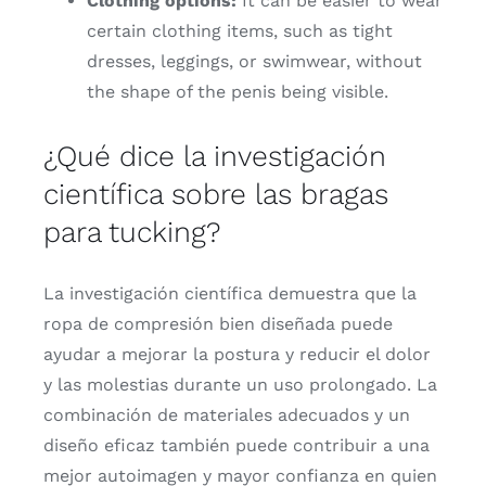
Clothing options:
It can be easier to wear
certain clothing items, such as tight
dresses, leggings, or swimwear, without
the shape of the penis being visible.
¿
Qué
dice
la
investigación
científica
sobre
las
bragas
para
tucking?
La
investigación
científica
demuestra
que
la
ropa
de
compresión
bien
diseñada
puede
ayudar
a
mejorar
la
postura
y
reducir
el
dolor
y
las
molestias
durante
un
uso
prolongado.
La
combinación
de
materiales
adecuados
y
un
diseño
eficaz
también
puede
contribuir
a
una
mejor
autoimagen
y
mayor
confianza
en
quien