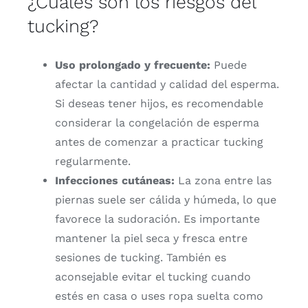
¿
Cuáles
son
los
riesgos
del
tucking?
Uso
prolongado
y
frecuente:
Puede
afectar
la
cantidad
y
calidad
del
esperma.
Si
deseas
tener
hijos,
es
recomendable
considerar
la
congelación
de
esperma
antes
de
comenzar
a
practicar
tucking
regularmente.
Infecciones
cutáneas:
La
zona
entre
las
piernas
suele
ser
cálida
y
húmeda,
lo
que
favorece
la
sudoración.
Es
importante
mantener
la
piel
seca
y
fresca
entre
sesiones
de
tucking.
También
es
aconsejable
evitar
el
tucking
cuando
estés
en
casa
o
uses
ropa
suelta
como