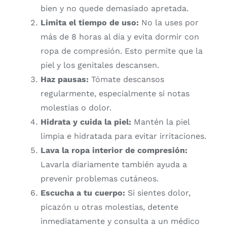
bien
y
no
quede
demasiado
apretada.
Limita
el
tiempo
de
uso:
No
la
uses
por
más
de
8
horas
al
día
y
evita
dormir
con
ropa
de
compresión.
Esto
permite
que
la
piel
y
los
genitales
descansen.
Haz
pausas:
Tómate
descansos
regularmente,
especialmente
si
notas
molestias
o
dolor.
Hidrata
y
cuida
la
piel:
Mantén
la
piel
limpia
e
hidratada
para
evitar
irritaciones.
Lava
la
ropa
interior
de
compresión:
Lavarla
diariamente
también
ayuda
a
prevenir
problemas
cutáneos.
Escucha
a
tu
cuerpo:
Si
sientes
dolor,
picazón
u
otras
molestias,
detente
inmediatamente
y
consulta
a
un
médico