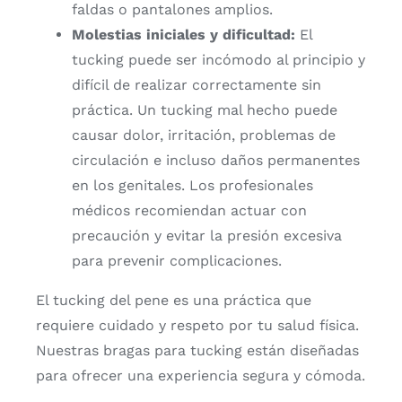
faldas
o
pantalones
amplios.
Molestias
iniciales
y
dificultad:
El
tucking
puede
ser
incómodo
al
principio
y
difícil
de
realizar
correctamente
sin
práctica.
Un
tucking
mal
hecho
puede
causar
dolor,
irritación,
problemas
de
circulación
e
incluso
daños
permanentes
en
los
genitales.
Los
profesionales
médicos
recomiendan
actuar
con
precaución
y
evitar
la
presión
excesiva
para
prevenir
complicaciones.
El
tucking
del
pene
es
una
práctica
que
requiere
cuidado
y
respeto
por
tu
salud
física.
Nuestras
bragas
para
tucking
están
diseñadas
para
ofrecer
una
experiencia
segura
y
cómoda.