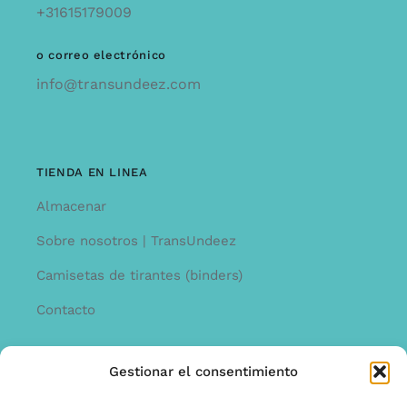
+31615179009
o correo electrónico
info@transundeez.com
TIENDA EN LINEA
Almacenar
Sobre nosotros | TransUndeez
Camisetas de tirantes (binders)
Contacto
Gestionar el consentimiento
INFORMACíON