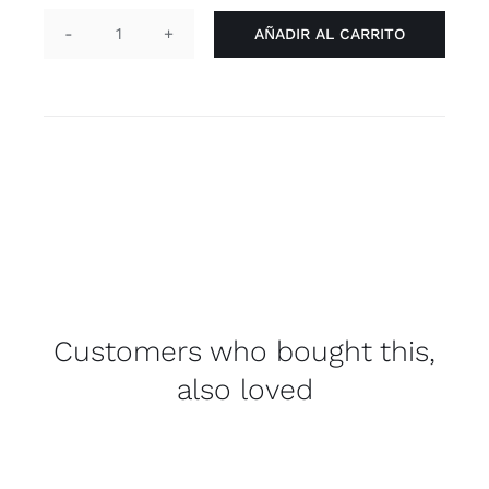
AÑADIR AL CARRITO
Pin
redondo
-
Ally
cantidad
Customers who bought this,
also loved