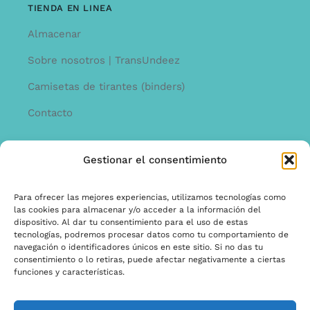
TIENDA EN LINEA
Almacenar
Sobre nosotros | TransUndeez
Camisetas de tirantes (binders)
Contacto
Gestionar el consentimiento
INFORMACíON
Offerta
Para ofrecer las mejores experiencias, utilizamos tecnologías como
las cookies para almacenar y/o acceder a la información del
garantía y quejas
dispositivo. Al dar tu consentimiento para el uso de estas
tecnologías, podremos procesar datos como tu comportamiento de
Términos y condiciones
navegación o identificadores únicos en este sitio. Si no das tu
consentimiento o lo retiras, puede afectar negativamente a ciertas
Política de privacidad
funciones y características.