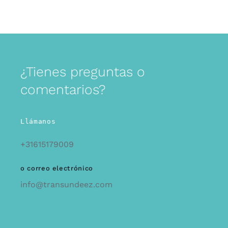
¿Tienes preguntas o
comentarios?
Llámanos
+31615179009
o correo electrónico
info@transundeez.com