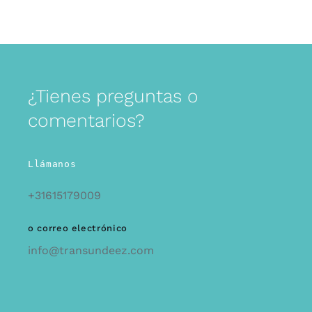
¿Tienes preguntas o
comentarios?
Llámanos
+31615179009
o correo electrónico
info@transundeez.com