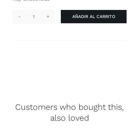
AÑADIR AL CARRITO
Pin
arco
-
arcoíris
cantidad
Customers who bought this,
also loved