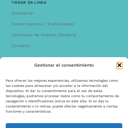
TIENDA EN LINEA
Almacenar
Sobre nosotros | TransUndeez
Camisetas de tirantes (binders)
Contacto
Gestionar el consentimiento
INFORMACíON
Offerta
Para ofrecer las mejores experiencias, utilizamos tecnologías como
las cookies para almacenar y/o acceder a la información del
garantía y quejas
dispositivo. Al dar tu consentimiento para el uso de estas
tecnologías, podremos procesar datos como tu comportamiento de
Términos y condiciones
navegación o identificadores únicos en este sitio. Si no das tu
consentimiento o lo retiras, puede afectar negativamente a ciertas
Política de privacidad
funciones y características.