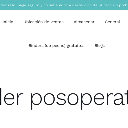
 discreto
,
pago seguro
y no satisfecho = devolución del dinero sin pro
Inicio
Ubicación de ventas
Almacenar
General
Binders (de pecho) gratuitos
Blogs
der posoperat