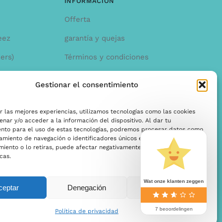
INFORMACíON
Offerta
eez
garantía y quejas
ers)
Términos y condiciones
Política de privacidad
Gestionar el consentimiento
r las mejores experiencias, utilizamos tecnologías como las cookies
nar y/o acceder a la información del dispositivo. Al dar tu
ento para el uso de estas tecnologías, podremos procesar datos como
miento de navegación o identificadores únicos en este sitio. Si no das
miento o lo retiras, puede afectar negativamente a ciertas funciones y
cas.
Wat onze klanten zeggen
ceptar
Denegación
Ver preferencias
7 beoordelingen
Política de privacidad