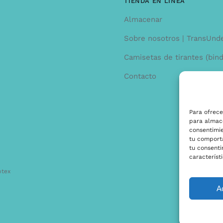
TIENDA EN LINEA
Almacenar
Sobre nosotros | TransUnd
Camisetas de tirantes (bind
Contacto
Para ofrece
para almace
consentimi
tu comporta
tu consenti
característi
ptex
A