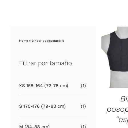
Home
»
Binder posoperatorio
Filtrar por tamaño
XS 158-164 (72-78 cm)
(1)
B
S 170-176 (79-83 cm)
(1)
posop
“es
M (84-88 cm)
(1)