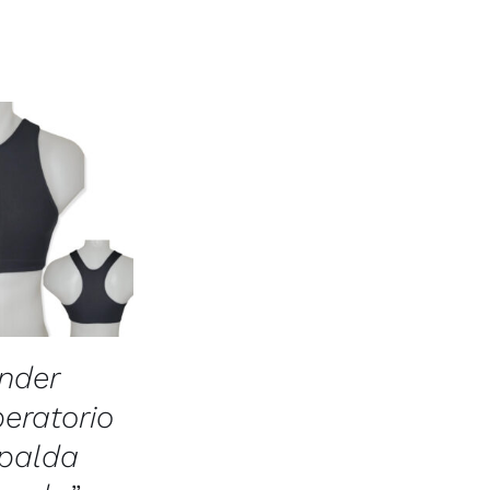
inder
eratorio
palda