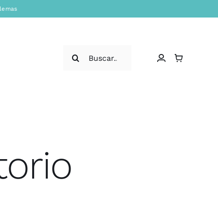
blemas
Search
for:
orio