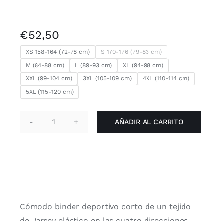
€
52,50
XS 158-164 (72-78 cm)
S 170-176 (79-83 cm)
M (84-88 cm)
L (89-93 cm)
XL (94-98 cm)
XXL (99-104 cm)
3XL (105-109 cm)
4XL (110-114 cm)
5XL (115-120 cm)
AÑADIR AL CARRITO
Binder
deportivo
corto
“espalda
cruzada”
gris
claro
Cómodo binder deportivo corto de un tejido
cantidad
de
Jersey
elástico en las cuatro direcciones