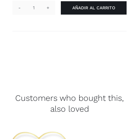
AÑADIR AL CARRITO
Alfiler
“they/them”
negro
cantidad
Customers who bought this,
also loved