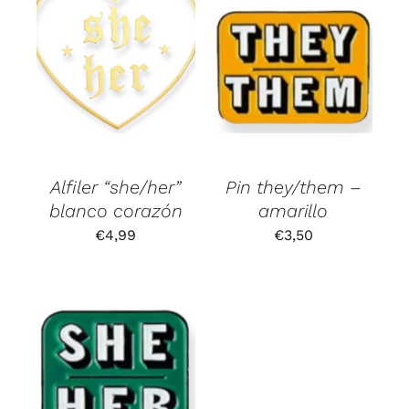
Alfiler “she/her”
Pin they/them –
blanco corazón
amarillo
€
4,99
€
3,50