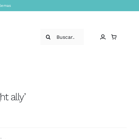
blemas
Search
for:
ht ally’