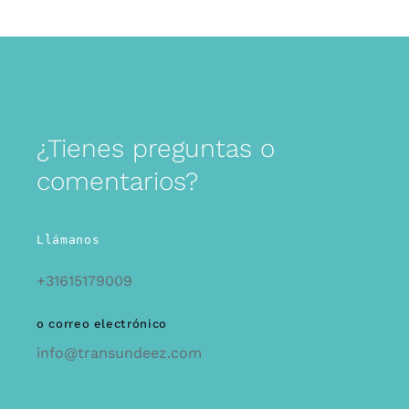
¿Tienes preguntas o
comentarios?
Llámanos
+31615179009
o correo electrónico
info@transundeez.com