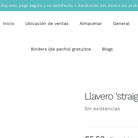
 discreto
,
pago seguro
y no satisfecho = devolución del dinero sin pro
Inicio
Ubicación de ventas
Almacenar
General
Binders (de pecho) gratuitos
Blogs
Llavero ‘straig
Sin existencias