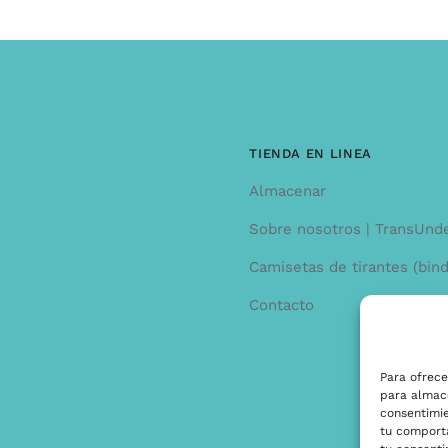
TIENDA EN LINEA
Almacenar
Sobre nosotros | TransUnd
Camisetas de tirantes (bind
Contacto
Para ofrece
para almace
consentimi
tu comporta