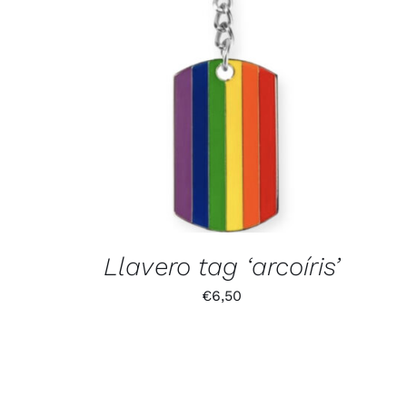
Llavero tag ‘arcoíris’
€
6,50