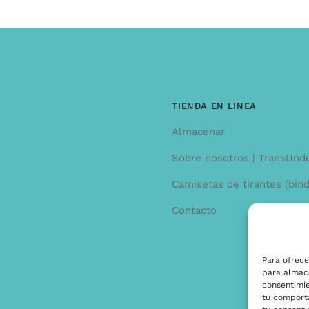
TIENDA EN LINEA
Almacenar
Sobre nosotros | TransUnd
Camisetas de tirantes (bind
Contacto
Para ofrece
para almace
consentimi
tu comporta