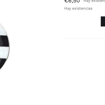
€
6,50
Hay existen
Hay existencias
Collar
plateado
'straight
ally'
cantidad