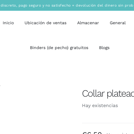
 discreto
,
pago seguro
y no satisfecho = devolución del dinero sin pro
Inicio
Ubicación de ventas
Almacenar
General
Binders (de pecho) gratuitos
Blogs
Collar platead
Hay existencias