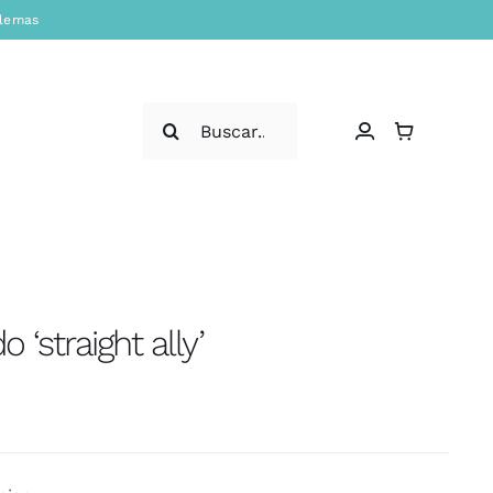
blemas
Search
for:
o ‘straight ally’