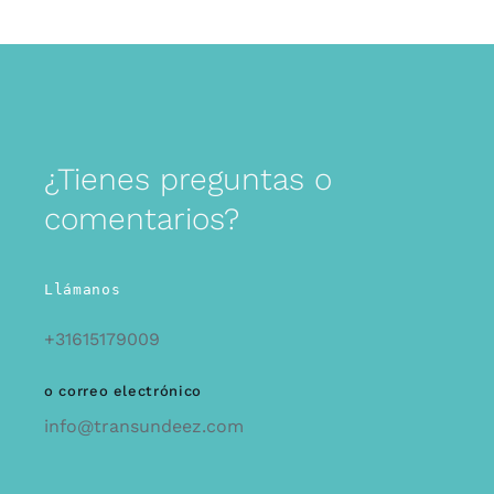
¿Tienes preguntas o
comentarios?
Llámanos
+31615179009
o correo electrónico
info@transundeez.com