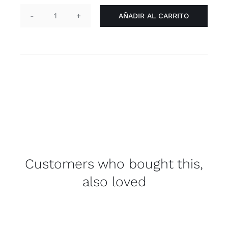
AÑADIR AL CARRITO
Collar
negro
'genderqueer'
cantidad
Customers who bought this,
also loved