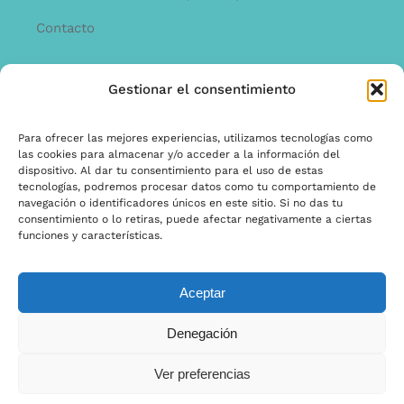
Contacto
Gestionar el consentimiento
INFORMACíON
Offerta
Para ofrecer las mejores experiencias, utilizamos tecnologías como
las cookies para almacenar y/o acceder a la información del
garantía y quejas
dispositivo. Al dar tu consentimiento para el uso de estas
tecnologías, podremos procesar datos como tu comportamiento de
Términos y condiciones
navegación o identificadores únicos en este sitio. Si no das tu
consentimiento o lo retiras, puede afectar negativamente a ciertas
Política de privacidad
funciones y características.
Aceptar
© Copyright 2025 | Ontwerp & Ontwikkeling door
Denegación
Internetbureau Scriptex
Ver preferencias