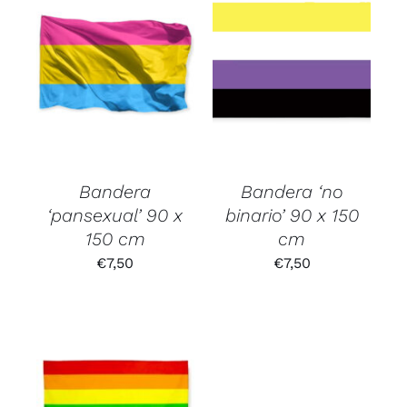
Bandera
Bandera ‘no
‘pansexual’ 90 x
binario’ 90 x 150
150 cm
cm
€
7,50
€
7,50