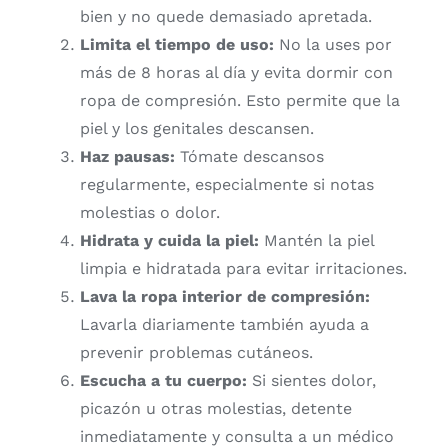
bien
y
no
quede
demasiado
apretada.
Limita
el
tiempo
de
uso:
No
la
uses
por
más
de
8
horas
al
día
y
evita
dormir
con
ropa
de
compresión.
Esto
permite
que
la
piel
y
los
genitales
descansen.
Haz
pausas:
Tómate
descansos
regularmente,
especialmente
si
notas
molestias
o
dolor.
Hidrata
y
cuida
la
piel:
Mantén
la
piel
limpia
e
hidratada
para
evitar
irritaciones.
Lava
la
ropa
interior
de
compresión:
Lavarla
diariamente
también
ayuda
a
prevenir
problemas
cutáneos.
Escucha
a
tu
cuerpo:
Si
sientes
dolor,
picazón
u
otras
molestias,
detente
inmediatamente
y
consulta
a
un
médico