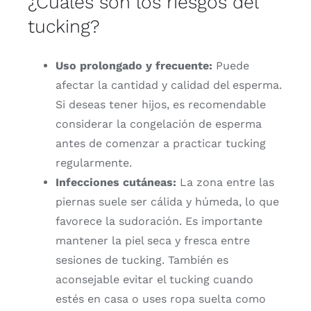
¿
Cuáles
son
los
riesgos
del
tucking?
Uso
prolongado
y
frecuente:
Puede
afectar
la
cantidad
y
calidad
del
esperma.
Si
deseas
tener
hijos,
es
recomendable
considerar
la
congelación
de
esperma
antes
de
comenzar
a
practicar
tucking
regularmente.
Infecciones
cutáneas:
La
zona
entre
las
piernas
suele
ser
cálida
y
húmeda,
lo
que
favorece
la
sudoración.
Es
importante
mantener
la
piel
seca
y
fresca
entre
sesiones
de
tucking.
También
es
aconsejable
evitar
el
tucking
cuando
estés
en
casa
o
uses
ropa
suelta
como