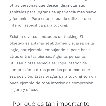
otras
personas
que
desean
disimular
sus
genitales
para
lograr
una
apariencia
más
suave
y
femenina.
Para
esto
se
puede
utilizar
ropa
interior
específica
para
tucking.
Existen
diversos
métodos
de
tucking.
El
objetivo
es
aplanar
el
abdomen
y
el
área
de
la
ingle,
por
ejemplo,
empujando
el
pene
hacia
atrás
entre
las
piernas.
Algunas
personas
utilizan
cintas
especiales,
ropa
interior
de
compresión
u
otras
prendas
para
mantener
esa
posición.
Estas
bragas
para
tucking
son
un
buen
ejemplo
de
ropa
interior
de
compresión
segura
y
eficaz.
¿
Por
qué
es
tan
importante