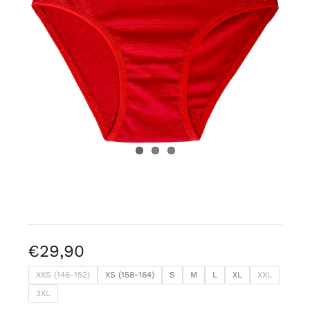
Blogs
€
29,90
XXS (146-152)
XS (158-164)
S
M
L
XL
XXL
3XL