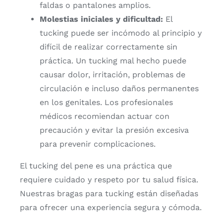
faldas
o
pantalones
amplios.
Molestias
iniciales
y
dificultad:
El
tucking
puede
ser
incómodo
al
principio
y
difícil
de
realizar
correctamente
sin
práctica.
Un
tucking
mal
hecho
puede
causar
dolor,
irritación,
problemas
de
circulación
e
incluso
daños
permanentes
en
los
genitales.
Los
profesionales
médicos
recomiendan
actuar
con
precaución
y
evitar
la
presión
excesiva
para
prevenir
complicaciones.
El
tucking
del
pene
es
una
práctica
que
requiere
cuidado
y
respeto
por
tu
salud
física.
Nuestras
bragas
para
tucking
están
diseñadas
para
ofrecer
una
experiencia
segura
y
cómoda.