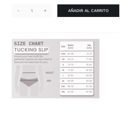
AÑADIR AL CARRITO
Braga
tucking
'rojo'
cantidad