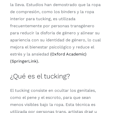
la
lleva.
Estudios
han
demostrado
que
la
ropa
de
compresión,
como
los
binders
y
la
ropa
interior
para
tucking,
es
utilizada
frecuentemente
por
personas
transgénero
para
reducir
la
disforia
de
género
y
alinear
su
apariencia
con
su
identidad
de
género,
lo
cual
mejora
el
bienestar
psicológico
y
reduce
el
estrés
y
la
ansiedad
(Oxford Academic)
(SpringerLink).
¿
Qué
es
el
tucking?
El
tucking
consiste
en
ocultar
los
genitales,
como
el
pene
y
el
escroto,
para
que
sean
menos
visibles
bajo
la
ropa.
Esta
técnica
es
utilizada
por
personas
trans,
artistas
drag
u