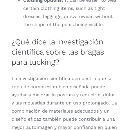
Clothing options:
It can be easier to wear
certain clothing items, such as tight
dresses, leggings, or swimwear, without
the shape of the penis being visible.
¿
Qué
dice
la
investigación
científica
sobre
las
bragas
para
tucking?
La
investigación
científica
demuestra
que
la
ropa
de
compresión
bien
diseñada
puede
ayudar
a
mejorar
la
postura
y
reducir
el
dolor
y
las
molestias
durante
un
uso
prolongado.
La
combinación
de
materiales
adecuados
y
un
diseño
eficaz
también
puede
contribuir
a
una
mejor
autoimagen
y
mayor
confianza
en
quien