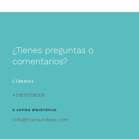
¿Tienes preguntas o
comentarios?
Llámanos
+31615179009
o correo electrónico
info@transundeez.com