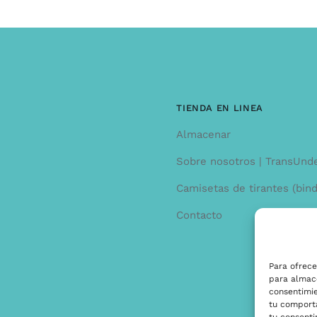
TIENDA EN LINEA
Almacenar
Sobre nosotros | TransUnd
Camisetas de tirantes (bind
Contacto
Para ofrece
para almace
consentimi
tu comporta