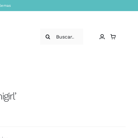
blemas
Search
for:
girl’