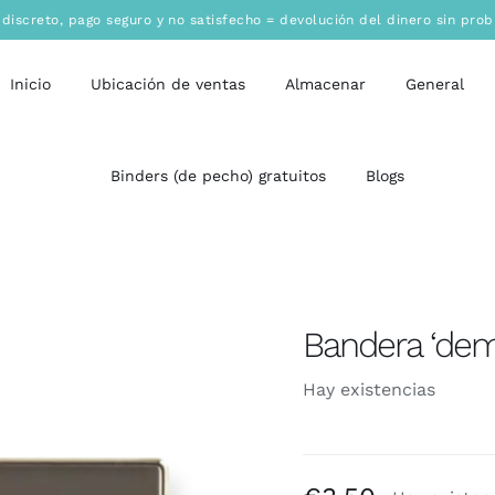
 discreto
,
pago seguro
y no satisfecho = devolución del dinero sin pro
Inicio
Ubicación de ventas
Almacenar
General
Binders (de pecho) gratuitos
Blogs
Bandera ‘demi
Hay existencias