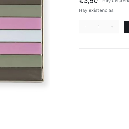
€
3,50
Hay existen
Hay existencias
Bandera
'demigirl'
cantidad