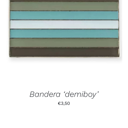
Bandera ‘demiboy’
€
3,50